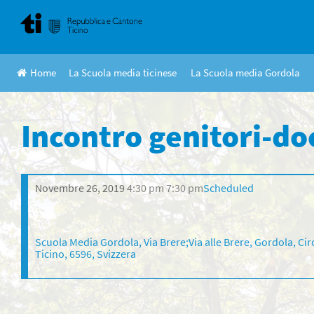
Skip
to
content
Home
La Scuola media ticinese
La Scuola media Gordola
Incontro genitori-do
Novembre 26, 2019
4:30 pm
7:30 pm
Scheduled
Scuola Media Gordola, Via Brere;Via alle Brere, Gordola, Cir
Ticino, 6596, Svizzera