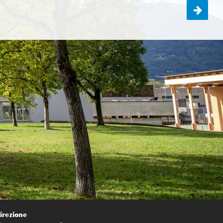
Incontro genitori-docenti 3DE
irezione