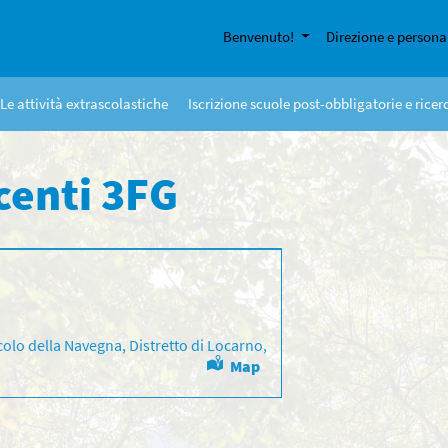
Benvenuto!
Direzione e persona
Le attività extrascolastiche
Iscrizione scuole post-obbligatorie e rice
centi 3FG
colo della Navegna, Distretto di Locarno,
Map