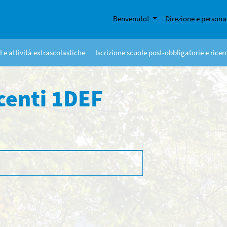
Benvenuto!
Direzione e persona
Le attività extrascolastiche
Iscrizione scuole post-obbligatorie e rice
centi 1DEF