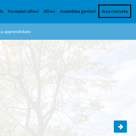
le
Formulari allievi
Allievi
Assemblea genitori
Area riservata
rca apprendistato
Incontro genitori-docenti 1DEF