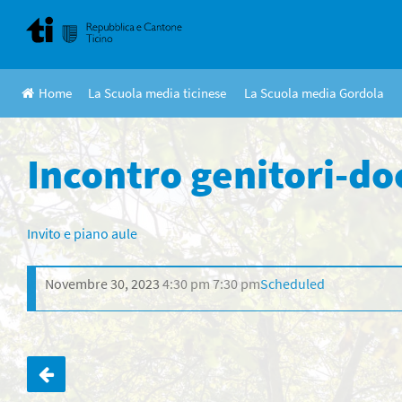
Skip
to
content
Home
La Scuola media ticinese
La Scuola media Gordola
Incontro genitori-do
Invito e piano aule
Novembre 30, 2023
4:30 pm
7:30 pm
Scheduled
Navigazione
articoli